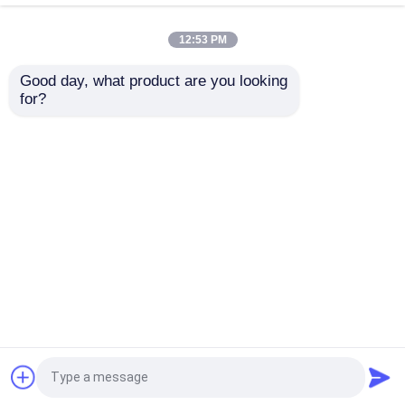
12:53 PM
Good day, what product are you looking 
for?
Casa
Mapa do Site
Fale Conosco
Desktop Site
Mapa do Site
Privacy Policy
Qualidade
Dinamômetro do torque
Fábrica da
china.Copyright © 2026 Seelong Intelligent
Technology(Luoyang)Co.,Ltd. All Rights
Reserved.