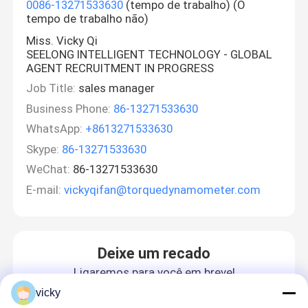
0086-13271533630
(tempo de trabalho) (O
tempo de trabalho não)
Miss. Vicky Qi
SEELONG INTELLIGENT TECHNOLOGY - GLOBAL
AGENT RECRUITMENT IN PROGRESS
Job Title:
sales manager
Business Phone:
86-13271533630
WhatsApp:
+8613271533630
Skype:
86-13271533630
WeChat:
86-13271533630
E-mail:
vickyqifan@torquedynamometer.com
Deixe um recado
Ligaremos para você em breve!
vicky