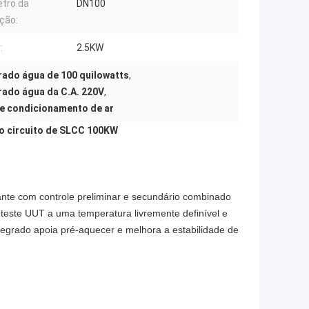
tro da
DN100
ção:
:
2.5KW
rado água de 100 quilowatts
,
rado água da C.A. 220V
,
de condicionamento de ar
do circuito de SLCC 100KW
nte com controle preliminar e secundário combinado
o teste UUT a uma temperatura livremente definível e
ntegrado apoia pré-aquecer e melhora a estabilidade de