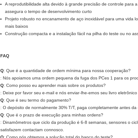
A reprodutibilidade alta devido à grande precisão de controle para 
assegura o tempo de desenvolvimento curto
Projeto robusto no encanamento de aço inoxidável para uma vida 
mais baixos
Construção compacta e a instalação fácil na pilha do teste ou no 
FAQ
Q
: Que é a quantidade de ordem mínima para nossa cooperação?
: Nós apoiamos uma ordem pequena da fuga dos PCes 1 para os pro
Q
: Como posso eu aprender mais sobre os produtos?
: Deixe por favor seu e-mail e nós enviar-lhe-emos seu livro eletrônic
Q
: Que é seu termo do pagamento?
: O depósito de normalmente 30% T/T, paga completamente antes da 
Q
: Que é o prazo de execução para minhas ordens?
: Dinamômetros que ciclo da produção é 6-8 semanas, sensores o cicl
satisfazem contactam connosco.
Q
: Como nós obtemos a solução total do banco do teste?