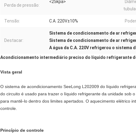
<25kpa>
Diâme
Perda de pressão:
tubula
Tensão:
C.A. 220V±10%
Poder
Sistema de condicionamento de ar refrige
Destacar:
Sistema de condicionamento de ar refrige
A água da C.A. 220V refrigerou o sistema 
Acondicionamento intermediário preciso do líquido refrigerante 
Vista geral
O sistema de acondicionamento SeeLong L202009 do líquido refrigera
do circuito é usado para trazer o líquido refrigerante da unidade sob 
para mantê-lo dentro dos limites apertados. O aquecimento elétrico i
controle.
Princípio de controle