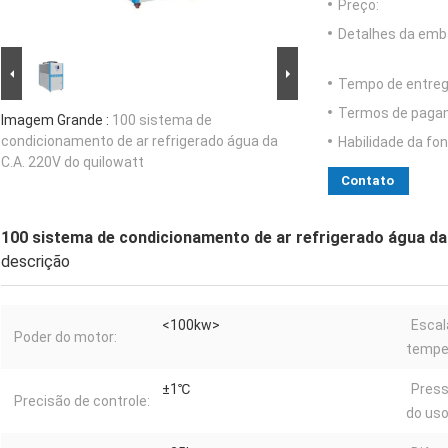
Preço:
Detalhes da emb
Tempo de entreg
Termos de paga
Imagem Grande :
100 sistema de
condicionamento de ar refrigerado água da
Habilidade da fon
C.A. 220V do quilowatt
Contato
100 sistema de condicionamento de ar refrigerado água da 
descrição
<100kw>
Escal
Poder do motor:
tempe
±1℃
Press
Precisão de controle:
do uso