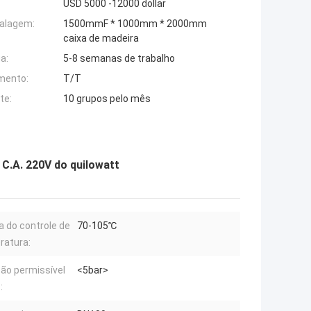
USD 5000 -12000 dollar
alagem:
1500mmF * 1000mm * 2000mm
caixa de madeira
a:
5-8 semanas de trabalho
mento:
T/T
te:
10 grupos pelo mês
C.A. 220V do quilowatt
a do controle de
70-105℃
ratura:
ão permissível
<5bar>
: