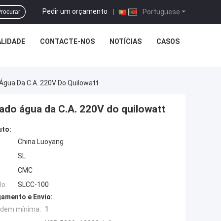
Pedir um orçamento
|
Portuguese
rocurar
LIDADE
CONTACTE-NOS
NOTÍCIAS
CASOS
Água Da C.A. 220V Do Quilowatt
ado água da C.A. 220V do quilowatt
uto:
China Luoyang
SL
CMC
o:
SLCC-100
amento e Envio:
rdem mínima:
1