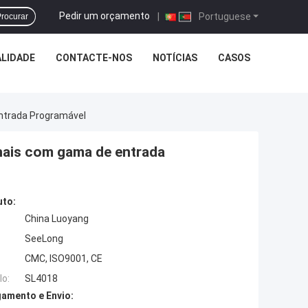
Pedir um orçamento
|
Portuguese
rocurar
LIDADE
CONTACTE-NOS
NOTÍCIAS
CASOS
Entrada Programável
anais com gama de entrada
uto:
China Luoyang
SeeLong
CMC, ISO9001, CE
o:
SL4018
amento e Envio: