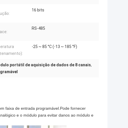
16 bits
ução:
RS-485
face:
eratura
-25 ~ 85 °C (-13 ~ 185 °F)
zenamento):
dulo portátil de aquisição de dados de 8 canais
,
ogramável
om faixa de entrada programável.Pode fornecer
analógico e o módulo para evitar danos ao módulo e