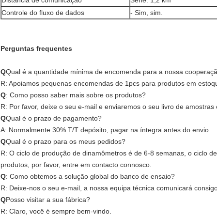
Distância de comunicação
Série: 1,2 km
Controle do fluxo de dados
- Sim, sim.
Perguntas frequentes
Q
Qual é a quantidade mínima de encomenda para a nossa cooperaç
R: Apoiamos pequenas encomendas de 1pcs para produtos em estoq
Q
: Como posso saber mais sobre os produtos?
R: Por favor, deixe o seu e-mail e enviaremos o seu livro de amostras 
Q
Qual é o prazo de pagamento?
A: Normalmente 30% T/T depósito, pagar na íntegra antes do envio.
Q
Qual é o prazo para os meus pedidos?
R: O ciclo de produção de dinamômetros é de 6-8 semanas, o ciclo d
produtos, por favor, entre em contacto connosco.
Q
: Como obtemos a solução global do banco de ensaio?
R: Deixe-nos o seu e-mail, a nossa equipa técnica comunicará consigo
Q
Posso visitar a sua fábrica?
R: Claro, você é sempre bem-vindo.