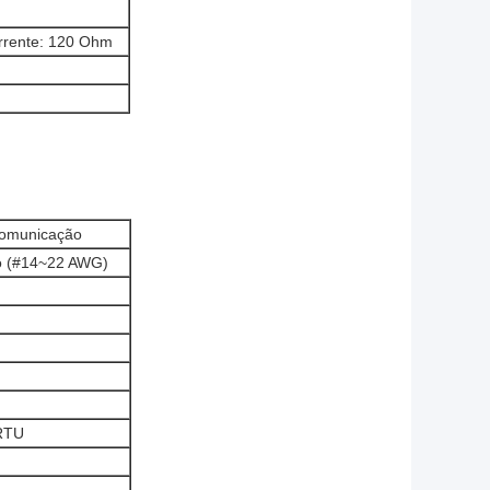
rente: 120 Ohm
Comunicação
ão (#14~22 AWG)
RTU