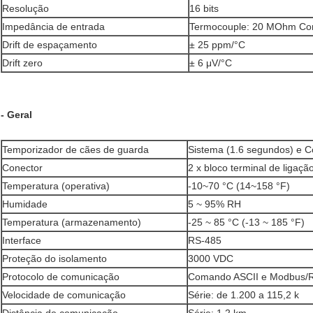
Resolução
16 bits
Impedância de entrada
Termocouple: 20 MOhm Cor
Drift de espaçamento
± 25 ppm/°C
Drift zero
± 6 μV/°C
- Geral
Temporizador de cães de guarda
Sistema (1.6 segundos) e 
Conector
2 x bloco terminal de ligaç
Temperatura (operativa)
-10~70 °C (14~158 °F)
Humidade
5 ~ 95% RH
Temperatura (armazenamento)
-25 ~ 85 °C (-13 ~ 185 °F)
Interface
RS-485
Proteção do isolamento
3000 VDC
Protocolo de comunicação
Comando ASCII e Modbus/
Velocidade de comunicação
Série: de 1.200 a 115,2 k