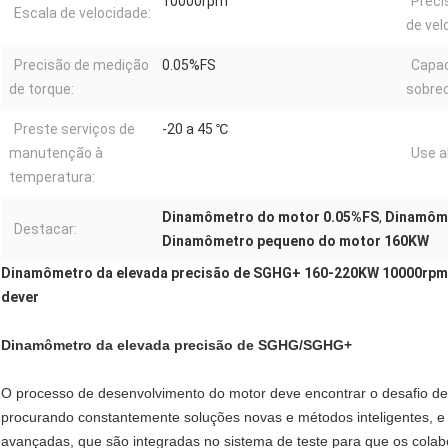
10000rpm
Preci
Escala de velocidade:
de vel
Precisão de medição
0.05%FS
Capac
de torque:
sobrec
Preste serviços de
-20 a 45 ℃
manutenção à
Use a
temperatura:
Dinamômetro do motor 0.05%FS
,
Dinamôm
Destacar:
Dinamômetro pequeno do motor 160KW
Dinamômetro da elevada precisão de SGHG+ 160-220KW 10000rpm 0
dever
Dinamômetro da elevada precisão de SGHG/SGHG+
O processo de desenvolvimento do motor deve encontrar o desafio de
procurando constantemente soluções novas e métodos inteligentes, e
avançadas, que são integradas no sistema de teste para que os cola