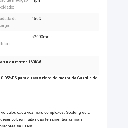
são de medição
1rpm
ocidade:
idade de
150%
arga:
<2000m>
ltitude:
etro do motor 160KW
,
.05%FS para o teste claro do motor de Gasolin do
 veículos cada vez mais complexos. Seelong está
 desenvolveu muitas das ferramentas as mais
boradores se usem.