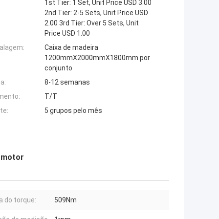
1st Tier: 1 Set, Unit Price USD 3.00
2nd Tier: 2-5 Sets, Unit Price USD
2.00 3rd Tier: Over 5 Sets, Unit
Price USD 1.00
alagem:
Caixa de madeira
1200mmX2000mmX1800mm por
conjunto
a:
8-12 semanas
mento:
T/T
te:
5 grupos pelo mês
 motor
a do torque:
509Nm