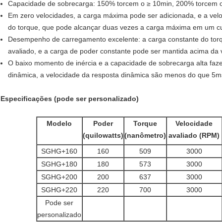
Capacidade de sobrecarga: 150% torcem o ≥ 10min, 200% torcem 
Em zero velocidades, a carga máxima pode ser adicionada, e a vel
do torque, que pode alcançar duas vezes a carga máxima em um cu
Desempenho de carregamento excelente: a carga constante do torq
avaliado, e a carga de poder constante pode ser mantida acima da 
O baixo momento de inércia e a capacidade de sobrecarga alta faz
dinâmica, a velocidade da resposta dinâmica são menos do que 5m
Especificações (pode ser personalizado)
Modelo
Poder
Torque
Velocidade
(quilowatts)
(nanômetro)
avaliado (RPM)
SGHG+160
160
509
3000
SGHG+180
180
573
3000
SGHG+200
200
637
3000
SGHG+220
220
700
3000
Pode ser
personalizado