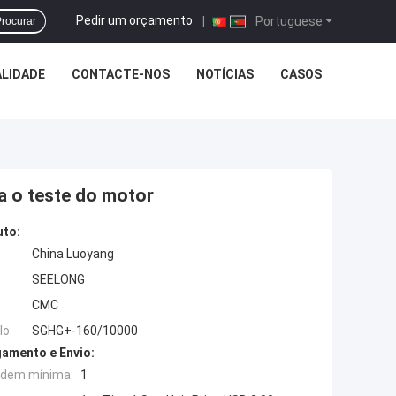
Pedir um orçamento
|
Portuguese
rocurar
LIDADE
CONTACTE-NOS
NOTÍCIAS
CASOS
 o teste do motor
uto:
China Luoyang
SEELONG
CMC
o:
SGHG+-160/10000
amento e Envio:
rdem mínima:
1