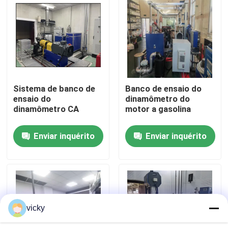
Visita à fábrica
Controle de Qualidade
Sistema de banco de
Banco de ensaio do
Contacte-nos
ensaio do
dinamômetro do
dinamômetro CA
motor a gasolina
Notícias
Enviar inquérito
Enviar inquérito
Casos
Dinamômetro do torque
vicky
Dinamômetro de alta velocidade