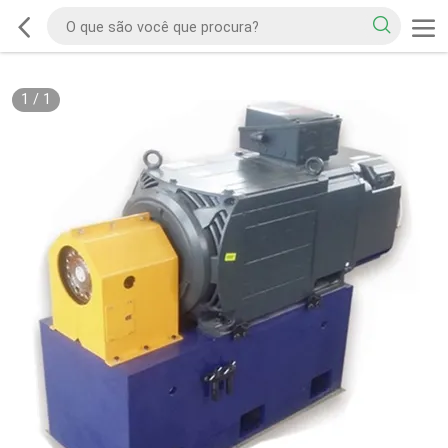
1
/
1