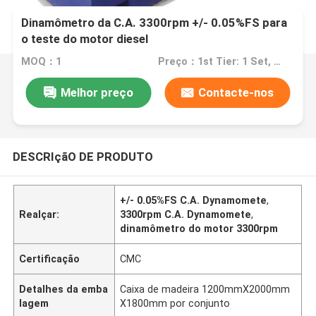
Dinamômetro da C.A. 3300rpm +/- 0.05%FS para
o teste do motor diesel
MOQ：1
Preço：1st Tier: 1 Set, Unit Price USD 3.00 2nd Tier: 2-5 Sets, Unit Price USD 2.00 3rd Tier: Over 5 Sets, Unit Price USD 1.00
Melhor preço
Contacte-nos
DESCRIçãO DE PRODUTO
+/- 0.05%FS C.A. Dynamomete
,
Realçar:
3300rpm C.A. Dynamomete
,
dinamômetro do motor 3300rpm
Certificação
CMC
Detalhes da emba
Caixa de madeira 1200mmX2000mm
lagem
X1800mm por conjunto