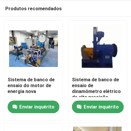
Produtos recomendados
Sistema de banco de
Sistema de banco de
ensaio do motor de
ensaio de
energia nova
dinamômetro elétrico
Início
de alta precisão
Enviar inquérito
Enviar inquérito
Produtos
Sobre nós