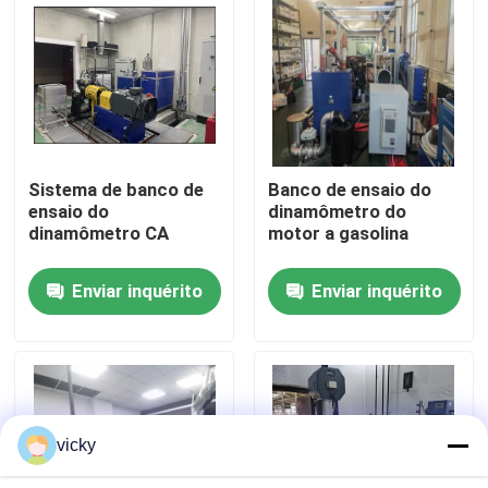
Visita à fábrica
Controle de Qualidade
Sistema de banco de
Banco de ensaio do
Contacte-nos
ensaio do
dinamômetro do
dinamômetro CA
motor a gasolina
Notícias
Enviar inquérito
Enviar inquérito
Casos
Dinamômetro do torque
vicky
Dinamômetro de alta velocidade