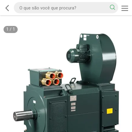
1
/
1