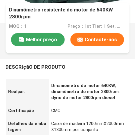
Dinamômetro resistente do motor de 640KW
2800rpm
MOQ：1
Preço：1st Tier: 1 Set, Unit Price USD 3.00 2nd Tier: 2-5 Sets, Unit Price USD 2.00 3rd Tier: Over 5 Sets, Unit Price USD 1.00
Melhor preço
Contacte-nos
DESCRIçãO DE PRODUTO
Dinamômetro do motor 640KW
,
Realçar:
dinamômetro do motor 2800rpm
,
dyno do motor 2800rpm diesel
Certificação
CMC
Detalhes da emba
Caixa de madeira 1200mmX2000mm
lagem
X1800mm por conjunto