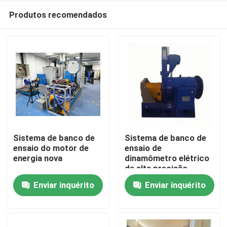
Produtos recomendados
Sistema de banco de
Sistema de banco de
ensaio do motor de
ensaio de
energia nova
dinamômetro elétrico
Início
de alta precisão
Enviar inquérito
Enviar inquérito
Produtos
Sobre nós