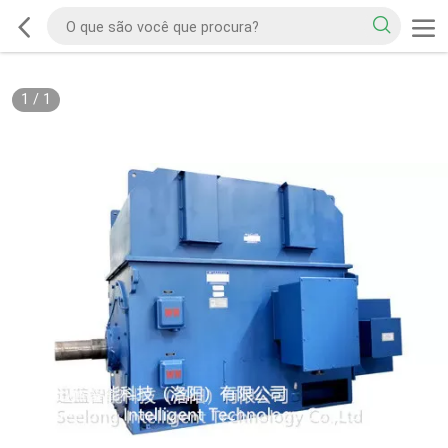
1
/
1