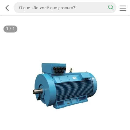
1
/
1