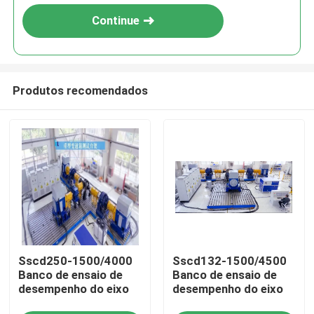
Continue
Produtos recomendados
Início
Sscd250-1500/4000
Sscd132-1500/4500
Produtos
Banco de ensaio de
Banco de ensaio de
desempenho do eixo
desempenho do eixo
Sobre nós