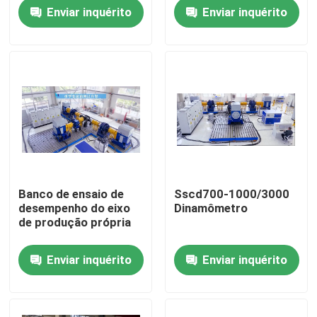
Enviar inquérito
Enviar inquérito
Visita à fábrica
Controle de Qualidade
Contacte-nos
Notícias
Banco de ensaio de
Sscd700-1000/3000
desempenho do eixo
Dinamômetro
Casos
de produção própria
Enviar inquérito
Enviar inquérito
Dinamômetro do torque
Dinamômetro de alta velocidade