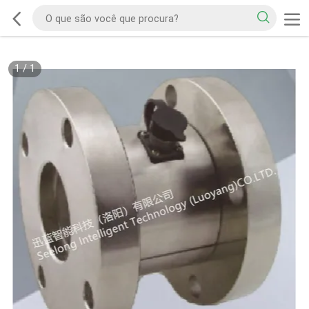
1
/
1