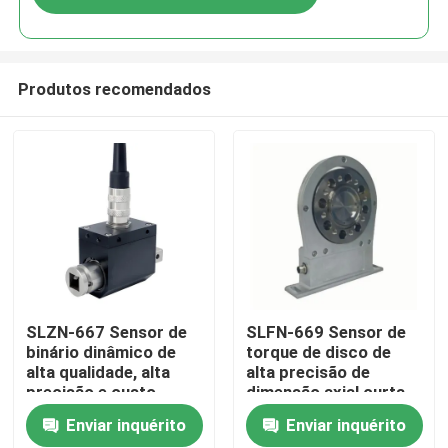
Produtos recomendados
Início
SLZN-667 Sensor de
SLFN-669 Sensor de
binário dinâmico de
torque de disco de
alta qualidade, alta
alta precisão de
Produtos
precisão e custo-
dimensão axial curta
benefício
Enviar inquérito
Enviar inquérito
Sobre nós