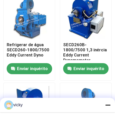
Visita à fábrica
Controle de Qualidade
Refrigerar de água
SECD260B-
Contacte-nos
SECD260-1800/7500
1800/7500 1,3 inércia
Eddy Current Dyno
Eddy Current
Dynamometer
Notícias
Enviar inquérito
Enviar inquérito
Casos
Dinamômetro do torque
vicky
Dinamômetro de alta velocidade