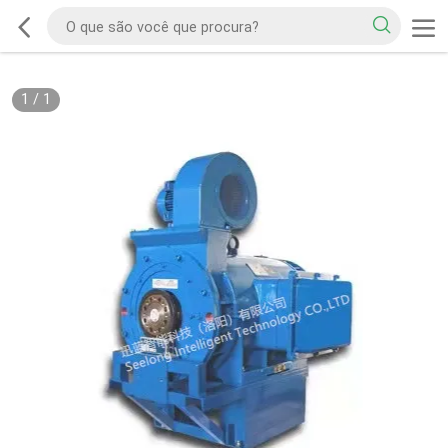
1
/
1