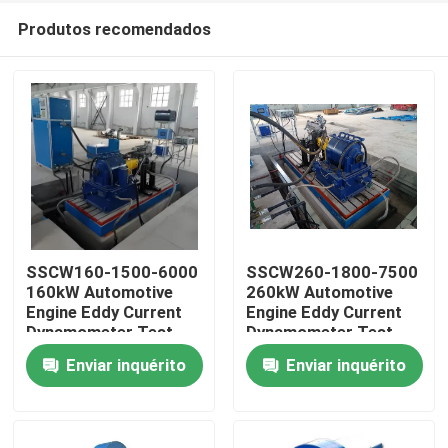
Produtos recomendados
SSCW160-1500-6000
SSCW260-1800-7500
160kW Automotive
260kW Automotive
Engine Eddy Current
Engine Eddy Current
Início
Dynamometer Test
Dynamometer Test
Bench
Bench
Enviar inquérito
Enviar inquérito
Produtos
Sobre nós