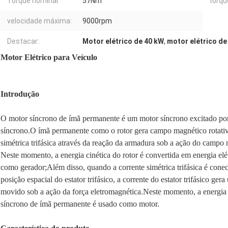
Torque nominal:
57Nm
torqu
velocidade máxima:
9000rpm
Destacar:
Motor elétrico de 40 kW
,
motor elétrico de
Motor Elétrico para Veículo
Introdução
O motor síncrono de ímã permanente é um motor síncrono excitado po
síncrono.O ímã permanente como o rotor gera campo magnético rotativo
simétrica trifásica através da reação da armadura sob a ação do campo 
Neste momento, a energia cinética do rotor é convertida em energia el
como gerador;Além disso, quando a corrente simétrica trifásica é conec
posição espacial do estator trifásico, a corrente do estator trifásico g
movido sob a ação da força eletromagnética.Neste momento, a energia e
síncrono de ímã permanente é usado como motor.