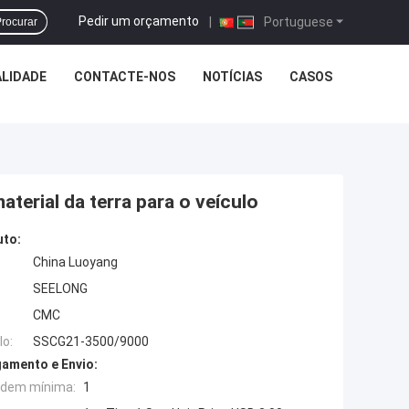
Pedir um orçamento
|
Portuguese
rocurar
LIDADE
CONTACTE-NOS
NOTÍCIAS
CASOS
terial da terra para o veículo
uto:
China Luoyang
SEELONG
CMC
o:
SSCG21-3500/9000
amento e Envio:
rdem mínima:
1