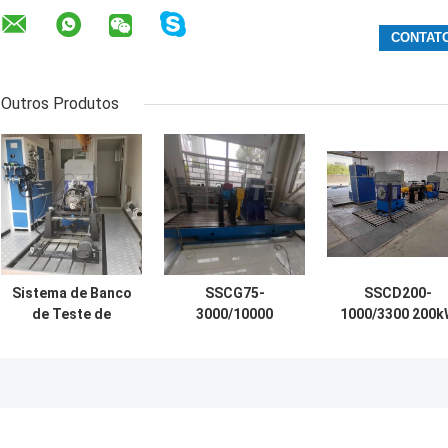
Outros Produtos
Sistema de Banco
SSCG75-
SSCD200-
de Teste de
3000/10000
1000/3300 200k
Dinamômetro
Motor de UAV de
1910 Nm ±0.2%F
Elétrico para
75 kW Banco de
Alta precisão Al
Motor Diesel
ensaio de
confiabilidade
SSCD315-1500-
dinamômetro
Sistema de ban
3800 315kW
elétrico
de teste de
dinamômetro