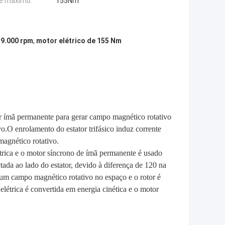
e máximo:
155Nm
 9.000 rpm
,
motor elétrico de 155 Nm
r ímã permanente para gerar campo magnético rotativo
.O enrolamento do estator trifásico induz corrente
magnético rotativo.
étrica e o motor síncrono de ímã permanente é usado
tada ao lado do estator, devido à diferença de 120 na
era um campo magnético rotativo no espaço e o rotor é
létrica é convertida em energia cinética e o motor