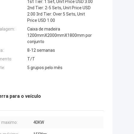
1st Tier: 1 Set, Unit Price USD 3.00
2nd Tier: 2-5 Sets, Unit Price USD
2.00 3rd Tier: Over 5 Sets, Unit
Price USD 1.00
alagem:
Caixa de madeira
1200mmX2000mmX1800mm por
conjunto
a:
8-12 semanas
mento:
T/T
te:
5 grupos pelo mês
erra para o veículo
 maximo:
40KW