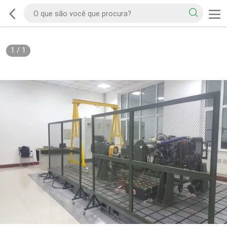
1
/
1