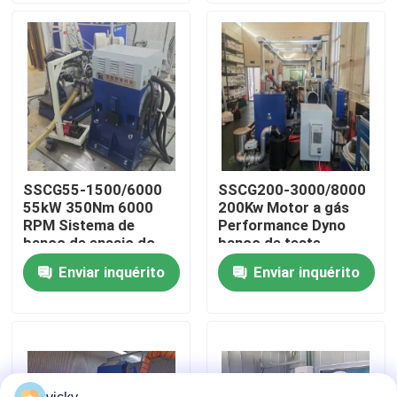
Visita à fábrica
Controle de Qualidade
Contacte-nos
SSCG55-1500/6000
SSCG200-3000/8000
55kW 350Nm 6000
200Kw Motor a gás
Notícias
RPM Sistema de
Performance Dyno
banco de ensaio do
banco de teste
motor a gasolina
Enviar inquérito
Enviar inquérito
Casos
Dinamômetro do torque
Dinamômetro de alta velocidade