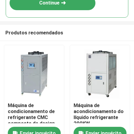
Continue
Produtos recomendados
Início
Máquina de
Máquina de
condicionamento de
acondicionamento do
Produtos
refrigerante CMC
líquido refrigerante
compacta de design
200KW
robusto
Sobre nós
Enviar inquérito
Enviar inquérito