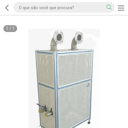
1
/
1