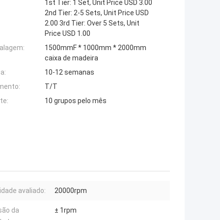
1st Tier: 1 Set, Unit Price USD 3.00
2nd Tier: 2-5 Sets, Unit Price USD
2.00 3rd Tier: Over 5 Sets, Unit
Price USD 1.00
alagem:
1500mmF * 1000mm * 2000mm
caixa de madeira
a:
10-12 semanas
mento:
T/T
te:
10 grupos pelo mês
idade avaliado:
20000rpm
são da
± 1rpm