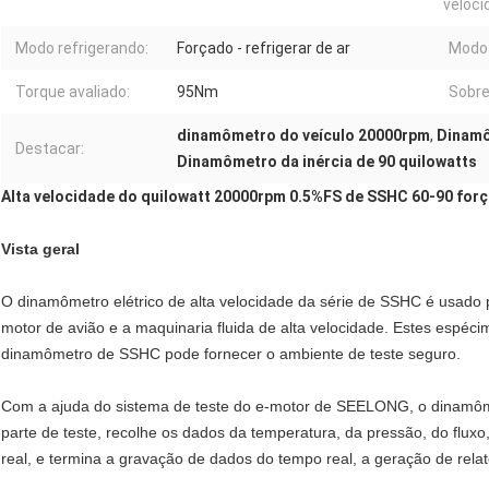
veloci
Modo refrigerando:
Forçado - refrigerar de ar
Modo 
Torque avaliado:
95Nm
Sobre
dinamômetro do veículo 20000rpm
,
Dinamô
Destacar:
Dinamômetro da inércia de 90 quilowatts
Alta velocidade do quilowatt 20000rpm 0.5%FS de SSHC 60-90 forç
Vista geral
O dinamômetro elétrico de alta velocidade da série de SSHC é usado p
motor de avião e a maquinaria fluida de alta velocidade. Estes espécim
dinamômetro de
SSHC
pode fornecer o ambiente de teste seguro.
Com a ajuda do sistema de teste do e-motor de SEELONG, o dinamôm
parte de teste, recolhe os dados da temperatura, da pressão, do fluxo
real, e termina a gravação de dados do tempo real, a geração de relató