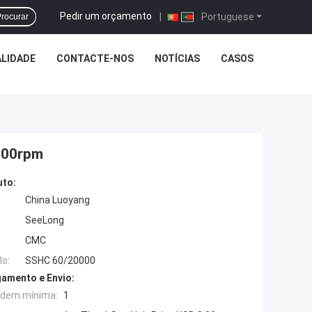
Pedir um orçamento
|
Portuguese
rocurar
LIDADE
CONTACTE-NOS
NOTÍCIAS
CASOS
0000rpm
uto:
China Luoyang
SeeLong
CMC
o:
SSHC 60/20000
amento e Envio:
rdem mínima:
1