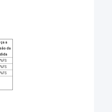
ça a
são da
dida
5%FS
5%FS
5%FS