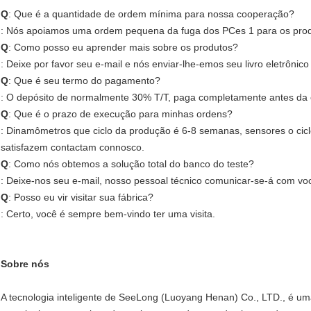
Q
: Que é a quantidade de ordem mínima para nossa cooperação?
: Nós apoiamos uma ordem pequena da fuga dos PCes 1 para os pro
Q
: Como posso eu aprender mais sobre os produtos?
: Deixe por favor seu e-mail e nós enviar-lhe-emos seu livro eletrônic
Q
: Que é seu termo do pagamento?
: O depósito de normalmente 30% T/T, paga completamente antes da 
Q
: Que é o prazo de execução para minhas ordens?
: Dinamômetros que ciclo da produção é 6-8 semanas, sensores o cicl
satisfazem contactam connosco.
Q
: Como nós obtemos a solução total do banco do teste?
: Deixe-nos seu e-mail, nosso pessoal técnico comunicar-se-á com vo
Q
: Posso eu vir visitar sua fábrica?
: Certo, você é sempre bem-vindo ter uma visita.
Sobre nós
A tecnologia inteligente de SeeLong (Luoyang Henan) Co., LTD., é um