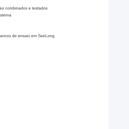
tes combinados e testados
istema
 bancos de ensaio em SeeLong