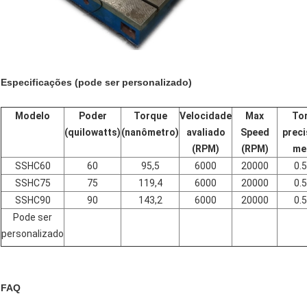
Especificações (pode ser personalizado)
Modelo
Poder
Torque
Velocidade
Max
Tor
(quilowatts)
(nanômetro)
avaliado
Speed
preci
(RPM)
(RPM)
me
SSHC60
60
95,5
6000
20000
0.
SSHC75
75
119,4
6000
20000
0.
SSHC90
90
143,2
6000
20000
0.
Pode ser
personalizado
FAQ