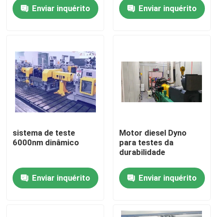
fácil utilização
Enviar inquérito
Enviar inquérito
Visita à fábrica
Controle de Qualidade
Contacte-nos
Notícias
sistema de teste
Motor diesel Dyno
6000nm dinâmico
para testes da
Casos
durabilidade
Enviar inquérito
Enviar inquérito
Dinamômetro do torque
Dinamômetro de alta velocidade