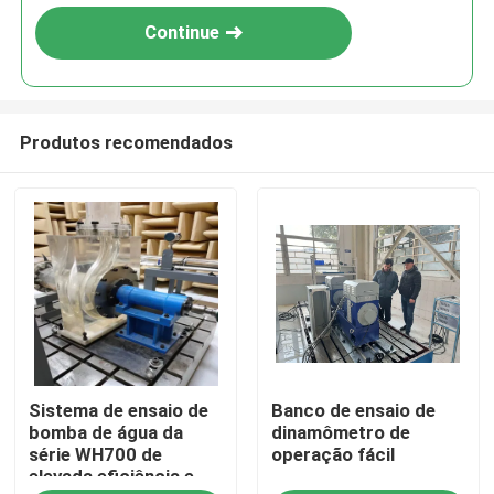
Continue
Produtos recomendados
Início
Sistema de ensaio de
Banco de ensaio de
Produtos
bomba de água da
dinamômetro de
série WH700 de
operação fácil
elevada eficiência e
Sobre nós