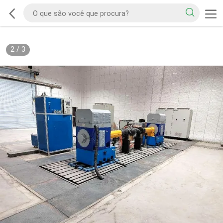
2
/
3