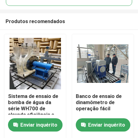
Produtos recomendados
Sistema de ensaio de
Banco de ensaio de
Início
bomba de água da
dinamômetro de
série WH700 de
operação fácil
elevada eficiência e
Produtos
fácil utilização
Enviar inquérito
Enviar inquérito
Sobre nós