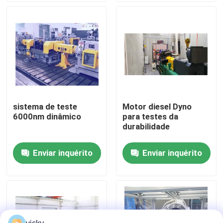
Visita à fábrica
Controle de Qualidade
Contacte-nos
sistema de teste
Motor diesel Dyno
6000nm dinâmico
para testes da
Notícias
durabilidade
Enviar inquérito
Enviar inquérito
Casos
Dinamômetro do torque
Dinamômetro de alta velocidade