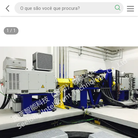
1
/
1